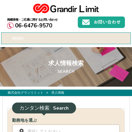
お仕事募集、転職サポートのご希望なら株式会社グランリミット
06-6476-9570
MENU
求人情報検索
SEARCH
株式会社グランリミット
>
求人情報
カンタン検索
Search
勤務地を選ぶ
選択してください