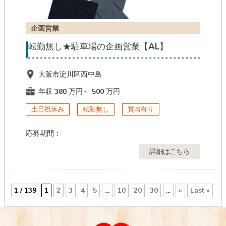
企画営業
転勤無し★駐車場の企画営業【AL】
大阪市淀川区西中島
年収 380 万円～ 500 万円
土日祝休み
転勤無し
賞与有り
応募期間：
詳細はこちら
1 / 139
1
2
3
4
5
...
10
20
30
...
»
Last »