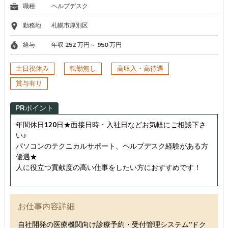
職種
ヘルプデスク
勤務地
札幌市厚別区
給与
年収 252 万円～ 950 万円
土日祝休み
転勤無し
高収入・高待遇
賞与有り
PRポイント
年間休日120日★面接日時・入社日などお気軽にご相談下さ
い♪
パソコンのテクニカルサポート、ヘルプデスク経験がある方
優遇★
人に役立つ貢献度の高い仕事をしたい方におすすめです！
お仕事内容詳細
自社開発の医療機関向け診療予約・受付管理システム”ドク