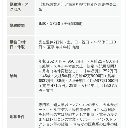
勤務地・ア
【札幌営業所】北海道札幌市厚別区厚別中央二
クセス
条
8:30～17:30（実働8時間）
勤務時間
勤務日/休
完全週休2日制（土、日）祝日 ＜年間休日120
日・休暇
日＞ 夏季 年末年始 有給
年収 252 万円～ 950 万円 ・月給21～50万円
※経験・スキルを考慮の上、決定 ※試用期間3
ヶ月有（条件変動なし） 【年収例】 752万円
給与
／45歳・入社5年目／月給42万3000円＋賞与
633万円／38歳・入社6年目／月給37万1000円
＋賞与 471万円／28歳・入社4年目／月給27万
円＋賞与
専門卒、短大卒以上 パソコンのテクニカルサポ
ート、ヘルプデスク経験者優遇 ■こんな経験
をお持ちの方は即戦力として期待 ・電子カルテ
応募条件
またはレセコンの営業・サポート・インストラ
クション等の経験 ・何らかの医療系の仕事の経