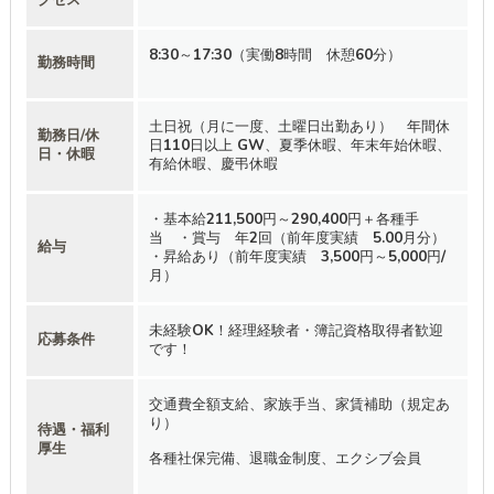
8:30～17:30（実働8時間 休憩60分）
勤務時間
土日祝（月に一度、土曜日出勤あり） 年間休
勤務日/休
日110日以上 GW、夏季休暇、年末年始休暇、
日・休暇
有給休暇、慶弔休暇
・基本給211,500円～290,400円＋各種手
当 ・賞与 年2回（前年度実績 5.00月分）
給与
・昇給あり（前年度実績 3,500円～5,000円/
月）
未経験OK！経理経験者・簿記資格取得者歓迎
応募条件
です！
交通費全額支給、家族手当、家賃補助（規定あ
り）
待遇・福利
厚生
各種社保完備、退職金制度、エクシブ会員