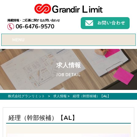
お仕事募集、転職サポートのご希望なら株式会社グランリミット
06-6476-9570
MENU
求人情報
JOB DETAIL
株式会社グランリミット
>
求人情報
>
経理（幹部候補）【AL】
経理（幹部候補）【AL】