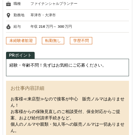
職種
ファイナンシャルプランナー
勤務地
草津市・大津市
給与
年収 216 万円～ 300 万円
未経験者歓迎
転勤無し
学歴不問
PRポイント
経験・年齢不問！先ずはお気軽にご応募ください。
お仕事内容詳細
お客様≪来店型≫なので接客が中心 販売ノルマはありませ
ん！
お客様からの保険見直しのご相談受付、保全対応からご提
案、および給付請求手続きなど。
個人のノルマや親類・知人等への販売ノルマは一切ありませ
ん。