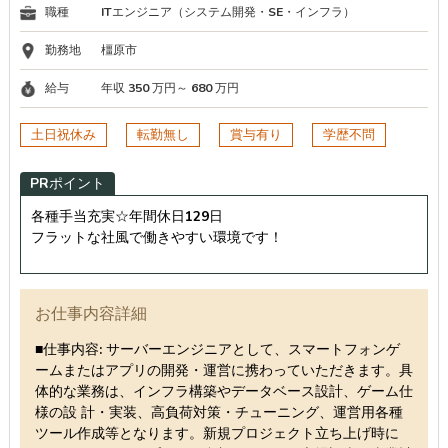
職種
ITエンジニア（システム開発・SE・インフラ）
勤務地
橿原市
給与
年収 350 万円～ 680 万円
土日祝休み
転勤無し
賞与有り
学歴不問
PRポイント
各種手当充実☆年間休日129日
フラットな社風で働きやすい環境です！
お仕事内容詳細
■仕事内容: サーバーエンジニアとして、スマートフォンゲ
ームまたはアプリの開発・運営に携わっていただきます。具
体的な業務は、インフラ構築やデータベース設計、ゲーム仕
様の設 計・実装、高負荷対策・チューニング、運営用各種
ツール作成等となります。新規プロジェクト立ち上げ時に