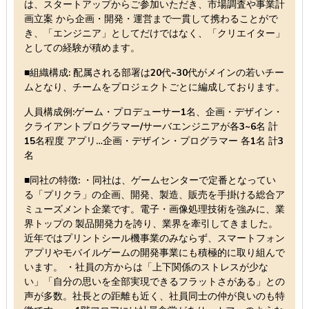
は、スタートアップからご参加いただき、市場調査や事業計
画立案 から企画・開発・運営まで一貫して携わることがで
き、「エンジニア」としてだけではなく、「クリエイター」
としての経験が積めます。
■組織構成: 配属される部署は20代~30代がメインの若いチー
ムとなり、チームをプロジェクトごとに編成しております。
人員構成例:ゲーム・プロデューサー1名、企画・デザイン・
クライアントプログラマー/サーバエンジニアが各3~6名 計
15名程度 アプリ…企画・デザイン・プログラマー 各1名 計3
名
■同社の特徴: ・同社は、ゲームセンターで定番となってい
る「プリクラ」の企画、開発、製造、販売を手掛ける総合ア
ミューズメント企業です。電子・画像処理技術を強みに、業
界トップの 製品開発力を誇り、業界を牽引してきました。
近年ではプリントシール機事業のみならず、スマートフォン
アプリやモバイルゲームの開発事業にも積極的に取り組んで
います。 ・社員の方からは「上下関係のストレスが少な
い」「自分の思いを全部実現できるフラットさがある」との
声が多数。社長との距離も近く、社員同士の仲が良いのも特