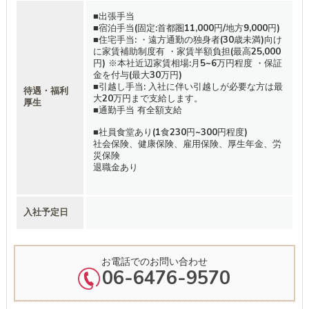
■出張手当
■宿泊手当(固定:首都圏11,000円/地方9,000円)
■住宅手当: ・遠方通勤の独身者(30歳未満)向け
に家賃補助制度有 ・家賃半額負担(最高25,000
円) ※本社近辺家賃相場:月5~6万円程度 ・保証
金を付与(最大30万円)
■引越し手当: 入社に伴い引越しが必要な方は最
待遇・福利
大20万円まで支給します。
厚生
■通勤手当 有全額支給
■社員食堂あり(1食230円~300円程度)
社会保険、健康保険、雇用保険、厚生年金、労
災保険
退職金あり
入社予定日
お電話でのお問い合わせ
06-6476-9570