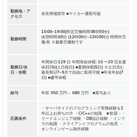
勤務地・ア
奈良県橿原市 ■マイカー通勤可能
クセス
10:00~19:00(所定労働時間:8時間0分)
休憩時間:60分 (12時00分~13時00分) 時間外労
勤務時間
働:有 ※裁量労働制です
年間休日:129 日 年間有給休暇: 10 〜20 完全週
勤務日/休
休2日制(土日祝日) ■夏期休暇(5日) ※土日含む
日・休暇
最長9日/7~9月で自由に取得可能 ■年末年始(7
日) ■慶弔休暇
給与
年収 350 万円～ 680 万円 ■賞与あり
・サーバサイドのプログラミング実務経験を2
年以上お持ちの方 ・C/C++の知識 ★歓迎：・
応募条件
リードエンジニア経験 ・DB設計経験 ・インフ
ラの知識 ・クライアントプログラムの知見 ・
オンラインゲーム制作経験