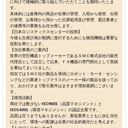
に向けて積極的に取り組んでいただくことを期待いたしま
す。
具体的には倉庫内の商品や在庫の管理、入荷から保管、出荷
の管理、お客様から預かった伝票処理及び管理、委託業者と
の連携等の業務をお任せ致します。
【日本ロジスティクスセンターの役割】
今後も生産計画が順調に進行するためにも物流機能は重要な
役割を果たします。
【当社事業のご案内】
世界の空圧機器トップメーカーであるＳＭＣ株式会社の販売
代理店として設立して以来、ＦＡ機器の専門商社として実績
を重ねてまいりました。
現在ではＳＭＣ社の製品を筆頭にロボット・モータ・センシ
ングなどの業者トップクラスのメーカー様の製品を扱ってお
り、おかげさまで取引案件はますます増加基調にございま
す。
【環境活動】
商社では数少ないISO9001（品質マネジメント）と
ISO14001（環境マネジメント）の認証企業です。
品質は言うまでもありませんが、製造業界とともに歩む当社
にとって、環境への配慮は企業の社会的責任だと考えます。
【ものづくりセンター】