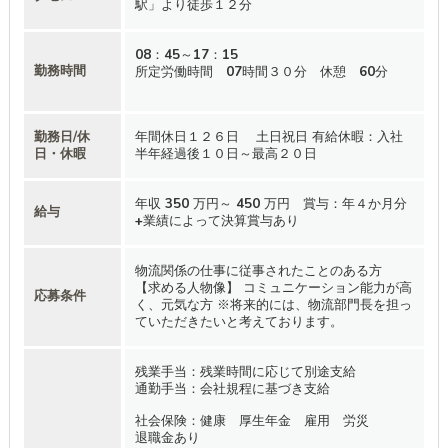
駅」より徒歩１２分
08：45～17：15
勤務時間
所定労働時間 07時間３０分 休憩 60分
勤務日/休
年間休日１２６日 土日祝日 有給休暇：入社
日・休暇
半年経過後１０日～最高２０日
年収 350 万円～ 450 万円 賞与：年４か月分
給与
+業績によって決算賞与あり
物流関係の仕事に従事されたことのある方
【求める人物像】 コミュニケーション能力が高
応募条件
く、元気な方 ※将来的には、物流部門長を担っ
ていただきたいと考えております。
残業手当：残業時間に応じて別途支給
通勤手当：会社規程に基づき支給
社会保険：健康 厚生年金 雇用 労災
退職金あり