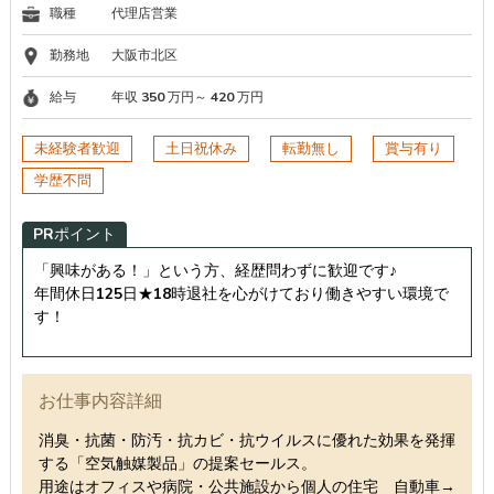
職種
代理店営業
勤務地
大阪市北区
給与
年収 350 万円～ 420 万円
未経験者歓迎
土日祝休み
転勤無し
賞与有り
学歴不問
PRポイント
「興味がある！」という方、経歴問わずに歓迎です♪
年間休日125日★18時退社を心がけており働きやすい環境で
す！
お仕事内容詳細
消臭・抗菌・防汚・抗カビ・抗ウイルスに優れた効果を発揮
する「空気触媒製品」の提案セールス。
用途はオフィスや病院・公共施設から個人の住宅 自動車→