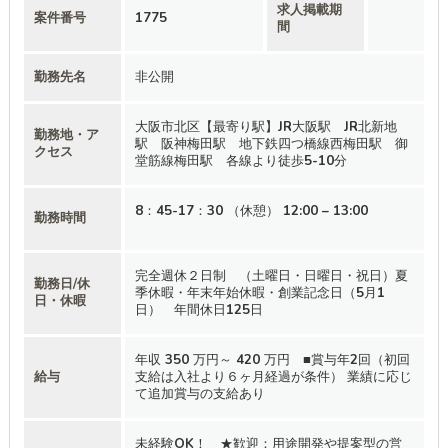
求人掲載期
案件番号
1775
間
勤務先名
非公開
大阪市北区【最寄り駅】JR大阪駅 JR北新地
勤務地・ア
駅 阪神梅田駅 地下鉄四つ橋線西梅田駅 御
クセス
堂筋線梅田駅 各線より徒歩5-10分
8：45-17：30 （休憩） 12:00 – 13:00
勤務時間
完全週休２日制 （土曜日・日曜日・祝日）夏
勤務日/休
季休暇・年末年始休暇・創業記念日（5月1
日・休暇
日） 年間休日125日
年収 350 万円～ 420 万円 ■賞与年2回（初回
給与
支給は入社より６ヶ月経過が条件） 業績に応じ
て追加賞与の支給あり
未経験OK！ ★歓迎：用途開発や提案型の営