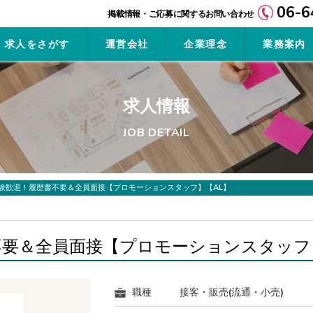
06-6
求人をさがす
運営会社
企業理念
業務案内
求人情報
JOB DETAIL
験歓迎！履歴書不要＆全員面接【プロモーションスタッフ】【AL】
不要＆全員面接【プロモーションスタッフ
職種
接客・販売(流通・小売)