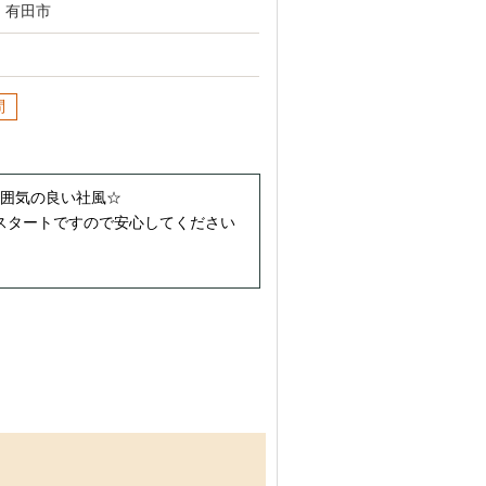
、有田市
問
雰囲気の良い社風☆
スタートですので安心してください