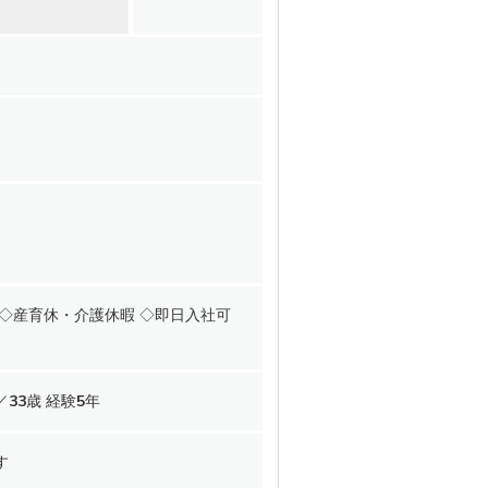
 ◇産育休・介護休暇 ◇即日入社可
／33歳 経験5年
す