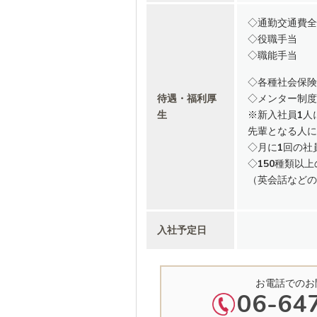
◇通勤交通費全
◇役職手当
◇職能手当
◇各種社会保険
待遇・福利厚
◇メンター制度
生
※新入社員1人
先輩となる人に
◇月に1回の社
◇150種類以
（英会話などの
入社予定日
お電話でのお
06-64