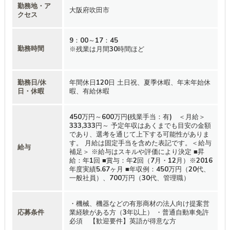
勤務地・ア
大阪府吹田市
クセス
9：00～17：45
勤務時間
※残業は月間30時間ほど
勤務日/休
年間休日120日 土日祝、夏季休暇、年末年始休
日・休暇
暇、有給休暇
450万円～600万円(残業手当：有) ＜月給＞
333,333円～ 予定年収はあくまでも目安の金額
であり、選考を通じて上下する可能性がありま
す。 月給は固定手当を含めた表記です。＜給与
給与
補足＞ ※給与はスキルや評価により決定 ■昇
給：年1回 ■賞与：年2回（7月・12月）※2016
年度実績5.67ヶ月 ■年収例：450万円（20代、
一般社員）、700万円（30代、管理職）
・機械、機器などの有形商材の法人向け提案営
応募条件
業経験がある方（3年以上） ・普通自動車免許
必須 【歓迎要件】英語が得意な方