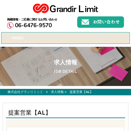
お仕事募集、転職サポートのご希望なら株式会社グランリミット
06-6476-9570
MENU
求人情報
JOB DETAIL
株式会社グランリミット
>
求人情報
>
提案営業【AL】
提案営業【AL】