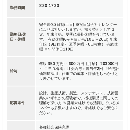
8:30-17:30
勤務時間
完全週休2日制(土日) ※祝日は会社カレンダー
により出社いたしますが、振り替えとしてＧ
勤務日/休
Ｗ、年末年始、夏季に長期休暇を設けていま
日・休暇
す。 有給休暇(6ヶ月目から/10日～20日) 年末
年始（9日程度） 夏季休暇（8日程度） 有給休
暇 ※年間休日119日
年収 350 万円～ 600 万円【月給】 203000円
～ ※年収構成：月次給与＋賞与年2回 ※給与評
給与
価制度採用：仕事での成果・評価をしっかりと
反映させています。
設計、生産技術、製造、メンテナンス、技術営
業のいずれかの経験者で、機械製品に関しての
応募条件
理解が深い方 ※営業未経験でも活躍しているメ
ンバーも多数いますので、未経験でもご安心く
ださい。
各種社会保険完備