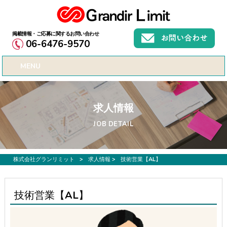
お仕事募集、転職サポートのご希望なら株式会社グランリミット
06-6476-9570
MENU
求人情報
JOB DETAIL
株式会社グランリミット
>
求人情報
>
技術営業【AL】
技術営業【AL】