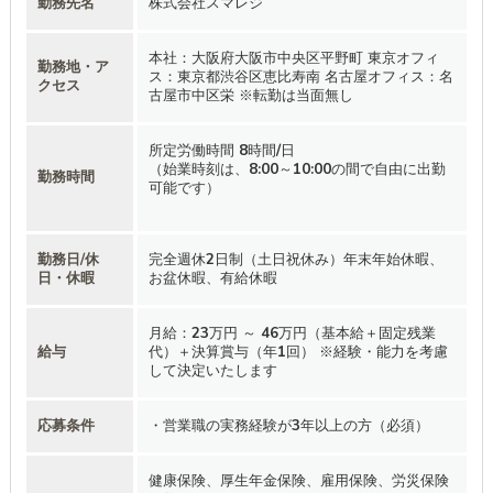
勤務先名
株式会社スマレジ
本社：大阪府大阪市中央区平野町 東京オフィ
勤務地・ア
ス：東京都渋谷区恵比寿南 名古屋オフィス：名
クセス
古屋市中区栄 ※転勤は当面無し
所定労働時間 8時間/日
（始業時刻は、8:00～10:00の間で自由に出勤
勤務時間
可能です）
勤務日/休
完全週休2日制（土日祝休み）年末年始休暇、
日・休暇
お盆休暇、有給休暇
月給：23万円 ～ 46万円（基本給＋固定残業
給与
代）＋決算賞与（年1回） ※経験・能力を考慮
して決定いたします
応募条件
・営業職の実務経験が3年以上の方（必須）
健康保険、厚生年金保険、雇用保険、労災保険