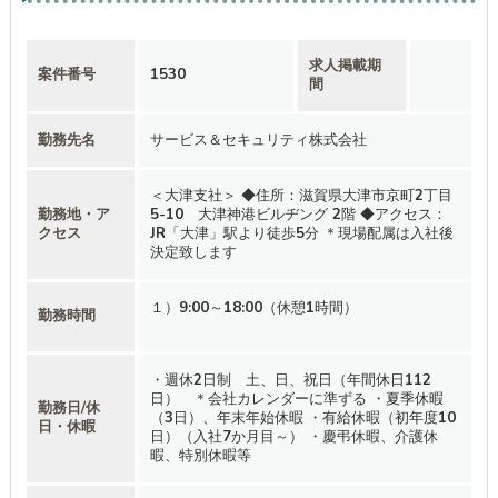
求人掲載期
案件番号
1530
間
勤務先名
サービス＆セキュリティ株式会社
＜大津支社＞ ◆住所：滋賀県大津市京町2丁目
勤務地・ア
5-10 大津神港ビルヂング 2階 ◆アクセス：
クセス
JR「大津」駅より徒歩5分 ＊現場配属は入社後
決定致します
１）9:00～18:00（休憩1時間）
勤務時間
・週休2日制 土、日、祝日（年間休日112
日） ＊会社カレンダーに準ずる ・夏季休暇
勤務日/休
（3日）、年末年始休暇 ・有給休暇（初年度10
日・休暇
日）（入社7か月目～） ・慶弔休暇、介護休
暇、特別休暇等