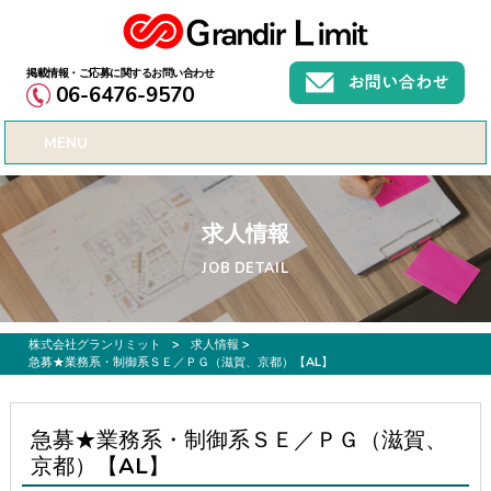
お仕事募集、転職サポートのご希望なら株式会社グランリミット
06-6476-9570
MENU
求人情報
JOB DETAIL
株式会社グランリミット
>
求人情報
>
急募★業務系・制御系ＳＥ／ＰＧ（滋賀、京都）【AL】
急募★業務系・制御系ＳＥ／ＰＧ（滋賀、
京都）【AL】