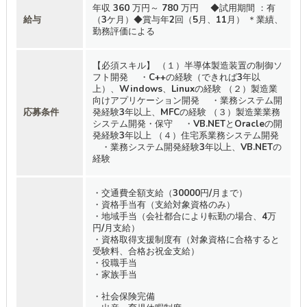
年収 360 万円～ 780 万円 ◆試用期間 ：有
給与
（3ケ月）◆賞与年2回（5月、11月） ＊業績、
勤務評価による
【必須スキル】 （１）半導体製造装置の制御ソ
フト開発 ・C++の経験（できれば3年以
上）、Windows、Linuxの経験 （２）製造業
向けアプリケーション開発 ・業務システム開
応募条件
発経験3年以上、MFCの経験 （３）製造業業務
システム開発・保守 ・VB.NETとOracleの開
発経験3年以上 （４）住宅系業務システム開発
・業務システム開発経験3年以上、VB.NETの
経験
・交通費全額支給（30000円/月まで）
・資格手当有（支給対象資格のみ）
・地域手当（会社都合により転勤の場合、4万
円/月支給）
・資格取得支援制度有（対象資格に合格すると
受験料、合格お祝金支給）
・役職手当
・家族手当
・社会保険完備