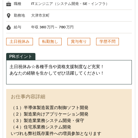
職種
ITエンジニア（システム開発・SE・インフラ）
勤務地
大津市京町
給与
年収 360 万円～ 780 万円
土日祝休み
転勤無し
賞与有り
学歴不問
PRポイント
土日祝休み☆各種手当や資格支援制度など充実！
あなたの経験を生かしてぜひ活躍してください！
お仕事内容詳細
（１）半導体製造装置の制御ソフト開発
（２）製造業向けアプリケーション開発
（３）製造業業務システム開発・保守
（４）住宅系業務システム開発
いづれも弊社既存案件への増員参加となります