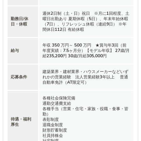
週休2日制（土・日）祝日 ※月に1回程度、土
勤務日/休
曜日出勤あり 夏期休暇（5日）、年末年始休暇
日・休暇
（7日）、リフレッシュ休暇（連続9日） ※年
間休日112日 有給休暇
年収 350 万円～ 500 万円 ★賞与年3回（前
給与
年度実績：7.5ヶ月分）【モデル年収】 27歳/月
給235,200円 30歳/月給305,000円
建築業界・建材業界・ハウスメーカーなどいず
応募条件
れかの営業経験 法人営業経験3年以上 普通
自動車免許（AT限定可）
各種社会保険完備
通勤交通費支給
各種手当（営業・住宅・家族・役職・食事・皆
勤）
待遇・福利
表彰制度
厚生
退職金制度
財形貯蓄制度
社員持株会
社宅制度