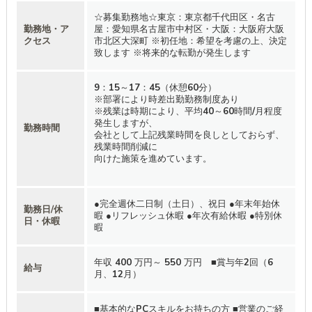
☆募集勤務地☆東京：東京都千代田区・名古
勤務地・ア
屋：愛知県名古屋市中村区・大阪：大阪府大阪
クセス
市北区大深町 ※初任地：希望を考慮の上、決定
致します ※将来的な転勤が発生します
9：15～17：45（休憩60分）
※部署により時差出勤勤務制度あり
※残業は時期により、平均40～60時間/月程度
発生しますが、
勤務時間
会社として上記残業時間を良しとしておらず、
残業時間削減に
向けた施策を進めています。
●完全週休二日制（土日）、祝日 ●年末年始休
勤務日/休
暇 ●リフレッシュ休暇 ●年次有給休暇 ●特別休
日・休暇
暇
年収 400 万円～ 550 万円 ■賞与年2回（6
給与
月、12月）
■基本的なPCスキルをお持ちの方 ■営業のご経