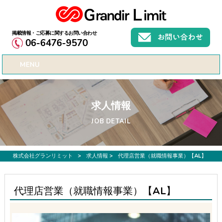
お仕事募集、転職サポートのご希望なら株式会社グランリミット
06-6476-9570
MENU
求人情報
JOB DETAIL
株式会社グランリミット
>
求人情報
>
代理店営業（就職情報事業）【AL】
代理店営業（就職情報事業）【AL】