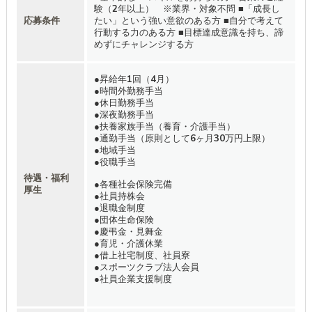
験（2年以上） ※業界・対象不問 ■「成長し
応募条件
たい」という強い意欲のある方 ■自分で考えて
行動する力のある方 ■目標達成意識を持ち、諦
めずにチャレンジする方
●昇給年1回（4月）
●時間外勤務手当
●休日勤務手当
●深夜勤務手当
●扶養家族手当（養育・介護手当）
●通勤手当（原則として6ヶ月30万円上限）
●地域手当
●役職手当
待遇・福利
●各種社会保険完備
厚生
●社員持株会
●退職金制度
●団体生命保険
●慶弔金・見舞金
●育児・介護休業
●借上社宅制度、社員寮
●スポーツクラブ法人会員
●社員企業支援制度