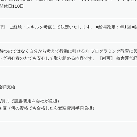
間休日110日
500 万円 ご経験・スキルを考慮して決定いたします。 ■給与改定：年1回
を待つのではなく自分から考えて行動に移せる方 プログラミング教育に興
ング初心者の方でも安心して取り組める内容です。 【尚可】 校舎運営
全額支給
）
0円/月まで読書費用を会社が負担）
制度（何の資格でも合格したら受験費用半額負担）