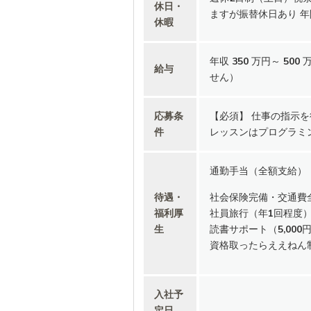
休日・
ますが振替休日あり 年
休暇
年収 350 万円～ 
給与
せん）
応募条
【必須】 仕事の指示
件
レッスンはプログラミ
通勤手当（全額支給）
待遇・
社会保険完備・交通費
福利厚
社員旅行（年1回程度
生
読書サポート（5,00
資格取ったらええねん
入社予
定日