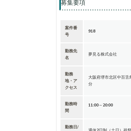
募集要項
案件番
918
号
勤務先
夢見る株式会社
名
勤務
大阪府堺市北区中百舌鳥
地・ア
分
クセス
勤務時
11:00～20:00
間
勤務日/
週休2日制（土日）祝