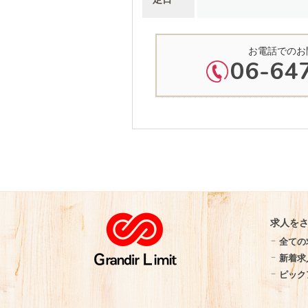
お電話でのお
06-64
求人を
全ての
新着求
ピック