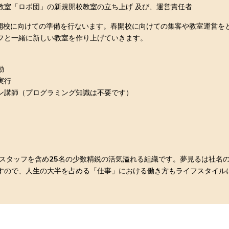
教室「ロボ団」の新規開校教室の立ち上げ 及び、運営責任者
修と開校に向けての準備を行ないます。春開校に向けての集客や教室運営を
フと一緒に新しい教室を作り上げていきます。
動
実行
ン講師（プログラミング知識は不要です）
トスタッフを含め25名の少数精鋭の活気溢れる組織です。夢見るは社名
すので、人生の大半を占める「仕事」における働き方もライフスタイル