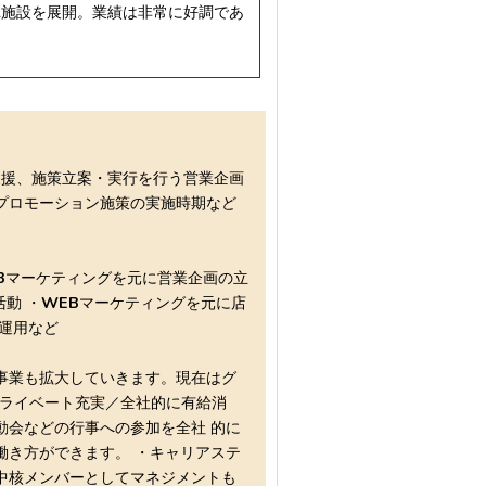
2施設を展開。業績は非常に好調であ
支援、施策立案・実行を行う営業企画
プロモーション施策の実施時期など
Bマーケティングを元に営業企画の立
活動 ・WEBマーケティングを元に店
運用など
事業も拡大していきます。現在はグ
・プライベート充実／全社的に有給消
動会などの行事への参加を全社 的に
働き方ができます。 ・キャリアステ
中核メンバーとしてマネジメントも