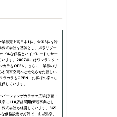
ケ業界売上高日本1位、全国3位を誇
業株式会社を基幹とし、温泉リゾー
ズナブルな価格とハイグレードなサー
います。2007年にはワンランク上
ンカラをOPEN。さらに、業界のリ
める個室空間へと進化させた新しい
リラカラもOPEN。お客様の様々な
提供しています。
ーパージャンボカラオケ広場(京都・
阜に110店舗展開)新規事業とし
株式会社も経営しています。365
ブルな価格設定が好評で、山城温泉、