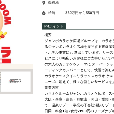
勤務地
給与
350万円から550万円
PRポイント
概要
ジャンボカラオケ広場グループは、カラオ
るジャンボカラオケ広場を展開する東愛産
トホテル事業にも 進出しています。リー
ビスにより幅広いお客様にご支持いただいて
の大人のカラオケをテーマに スーパージャ
ーディングカンパニーとして、快適で楽し
カラオケのスタイルリラックスカラオ ケ＝
ニーズに応えて、様々な新しいサービスを
事業内容
カラオケルームジャンボカラオケ広場 ス
大阪・兵庫・奈良・和歌山・岡山・愛知・岐
て、温泉リゾート事業の子会社湯快リゾート
日同一料金1泊2食付7800円のリーズナ