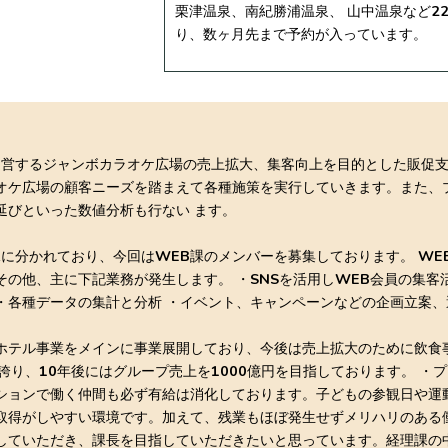
栗津温泉、南紀勝浦温泉、 山中温泉など2
り、数ヶ月先まで予約が入っています。
運営するジャンボカラオケ広場の売上拡大、集客向上を目的とした販促
オケ広場の顧客ニーズを踏まえて各種施策を実行していきます。また、
延びといった数値分析も行ない ます。
課に分かれており、今回はWEB課のメンバーを募集しております。 WE
の他、主に下記業務が発生します。 ・SNSを活用しWEB会員の集客
・各種データの集計と分析 ・イベント、キャンペーンなどの企画立案、
ホテル事業をメインに事業展開しており、今後は売上拡大のために飲食
を誇り、10年後にはグループ売上を1000億円を目指しております。 
ションで働く仲間も必ず有給は消化しております。子どもの参観日や運
取得がしやすい環境です。加えて、残業もほぼ発生せずメリハリのある
していただき、課長を目指していただきたいと思っています。経理課の