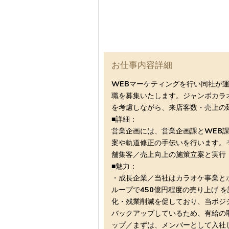
お仕事内容詳細
WEBマーケティングを行い同社が
職を募集いたします。ジャンボカラ
を考慮しながら、来店客数・売上の
■詳細：
営業企画には、営業企画課とWEB
案や軌道修正の手伝いを行います。そ
舗集客／売上向上の施策立案と実行
■魅力：
・成長企業／当社はカラオケ事業と
ループで450億円程度の売り上げ 
化・残業削減を促しており、当ポジ
バックアップしているため、有給の
ップ／まずは、メンバーとして入社