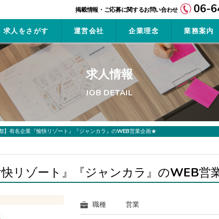
06-6
求人をさがす
運営会社
企業理念
業務案内
求人情報
JOB DETAIL
都】有名企業『愉快リゾート』『ジャンカラ』のWEB営業企画★
愉快リゾート』『ジャンカラ』のWEB営
職種
営業