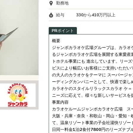
勤務地
給与
330から410万円以上
PRポイント
概要
ジャンボカラオケ広場グループは、カラオ
るジャンボカラオケ広場を展開する東愛産
トホテル事業にも 進出しています。リー
ビスにより幅広いお客様にご支持いただいて
の大人のカラオケをテーマに スーパージャ
ーディングカンパニーとして、快適で楽し
カラオケのスタイルリラックスカラオ ケ＝
ニーズに応えて、様々な新しいサービスを
事業内容
カラオケルームジャンボカラオケ広場 ス
大阪・兵庫・奈良・和歌山・岡山・愛知・岐
て、温泉リゾート事業の子会社湯快リゾート
日同一料金1泊2食付7800円のリーズナ