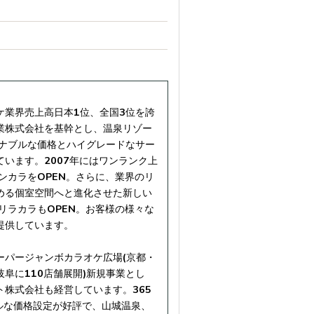
ケ業界売上高日本1位、全国3位を誇
業株式会社を基幹とし、温泉リゾー
ズナブルな価格とハイグレードなサー
います。2007年にはワンランク上
ンカラをOPEN。さらに、業界のリ
める個室空間へと進化させた新しい
リラカラもOPEN。お客様の様々な
提供しています。
ーパージャンボカラオケ広場(京都・
阜に110店舗展開)新規事業とし
株式会社も経営しています。365
ブルな価格設定が好評で、山城温泉、