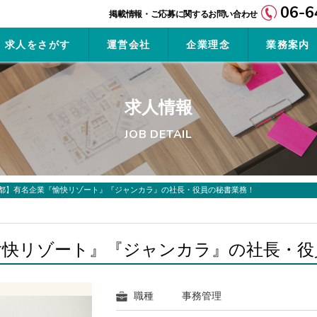
06-6
求人をさがす
運営会社
企業理念
業務案内
求人情報
JOB DETAIL
都】有名企業『愉快リゾート』『ジャンカラ』の社長・役員の秘書業務！
愉快リゾート』『ジャンカラ』の社長・役
職種
事務管理