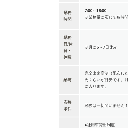
7:00～18:00
勤務
※業務量に応じて各時
時間
勤務
日/休
※月に5～7日休み
日・
休暇
完全出来高制（配布した
給与
円くらいが目安です。月
に入ります。
応募
経験は一切問いません！
条件
●社用車貸出制度