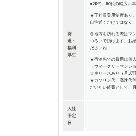
●20代～60代の幅広い
★正社員登用制度あり
自宅近くだけではなく
待
各地方を訪れる際はマ
遇・
つろいで頂けます。お
福利
ださいね！
厚生
★宿泊先での費用は個
（ウィークリーマンショ
☆車リースあり（月3万
★ガソリン代、高速代
だいたい経費として、月
入社
予定
日