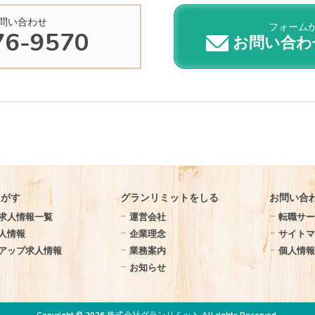
問い合わせ
フォーム
76-9570
お問い合わ
さがす
グランリミットをしる
お問い合
求人情報一覧
運営会社
転職サー
人情報
企業理念
サイト
アップ求人情報
業務案内
個人情
お知らせ
Copyright © 2026 株式会社グランリミット All rights Reserved.