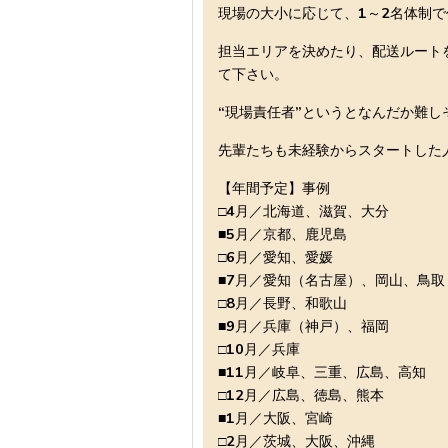
現場の大小に応じて、1～2名体制
担当エリアを決めたり、配送ルート
て下さい。
“現場責任者”というとなんだか難
先輩たちも未経験からスタートした
【年間予定】事例
□4月／北海道、滋賀、大分
■5月／京都、鹿児島
□6月／愛知、愛媛
■7月／愛知（名古屋）、岡山、鳥取
□8月／長野、和歌山
■9月／兵庫（神戸）、福岡
□10月／兵庫
■11月／岐阜、三重、広島、高知
□12月／広島、徳島、熊本
■1月／大阪、宮崎
□2月／茨城、大阪、沖縄