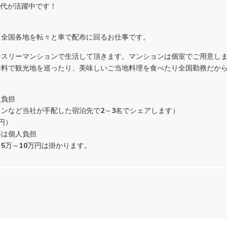
年代が活躍中です！
。
、全国各地を転々と車で配布に回るお仕事です。
ンスリーマンションで生活して頂きます。マンションは個室でご用意し
給料で観光地を巡ったり、美味しいご当地料理を食べたり全国勤務だか
人負担
ンなど当社が手配した宿泊先で2～3名でシェアします）
円）
等は個人負担
5万～10万円は掛かります。