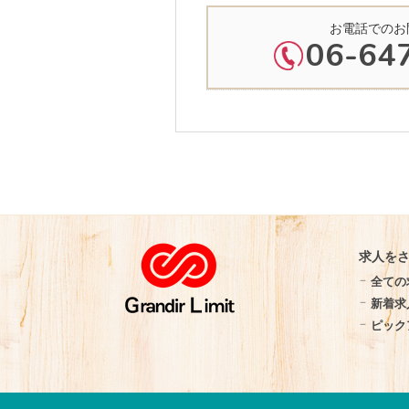
お電話でのお
06-64
求人を
全ての
新着求
ピック