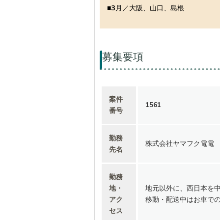
■3月／大阪、山口、島根
募集要項
案件
1561
番号
勤務
株式会社ヤマフク電電
先名
勤務
地・
地元以外に、西日本を中
アク
移動・配送中はお車で
セス