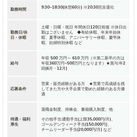
9:30~18:30(休憩60分) ※20:30完全退社
勤務時間
土曜・日曜・祝日 年間休日120日前後 ※休日出
勤務日/休
勤はございません ◆有給休暇、年末年始休
日・休暇
暇、夏季休暇、アニバーサリー休暇、慶弔休
暇、妊婦特別休暇 など
年収 500 万円～ 610 万円（※第二新卒の方は
給与
年収360万円~500万円となります）★賞与:年2
回(6月・12月)
営業・販売経験がある方 ★営業で高成績を残
応募条件
してきた方や大手企業で勤めた経験のある方優
遇
退職金制度、持株会、書籍購入制度、他
待遇・福利
その他手当:通勤手当(上限35,000円/月)、
厚生
ゴールデンウィーク手当(150,000円)、
チームリーダー手当(20,000円/月) など