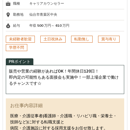
職種
キャリアカウンセラー
勤務地
仙台市青葉区中央
給与
年収 500 万円～ 610 万円
未経験者歓迎
土日祝休み
転勤無し
賞与有り
学歴不問
PRポイント
販売や営業の経験があればOK！年間休日120日！
即内定の可能性もある面接会も実施中！一部上場企業で働け
るチャンスです☆
お仕事内容詳細
医療・介護従事者(看護師・介護職・リハビリ職・栄養士・
技師など)に対する転職支援と
病院・介護施設に対する採用支援をお任せ致します。